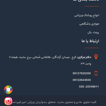
انواع پوشاک ورزشی
هوازی باشگاهی
پینت بال
ارتباط با ما
دفتر مرکزی:
کرج ،میدان آزادگان، طالقانی شمالی،برج سایه ،طبقه ۱۱
واحد ۳۴
09127620200
09122644945
026-32548611
کلیه حقوق مادی و معنوی سایت متعلق به واریان ورزش امیر کبیر است