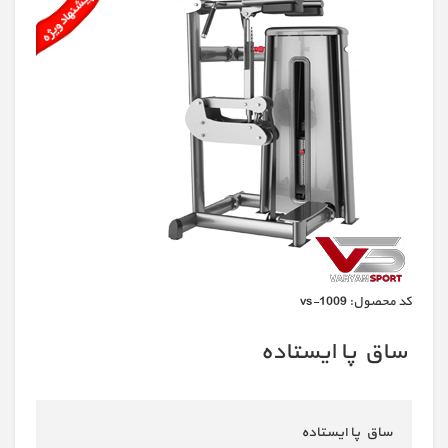
كد محصول:
vs-1009
ساق پا ایستاده
ساق پا ایستاده