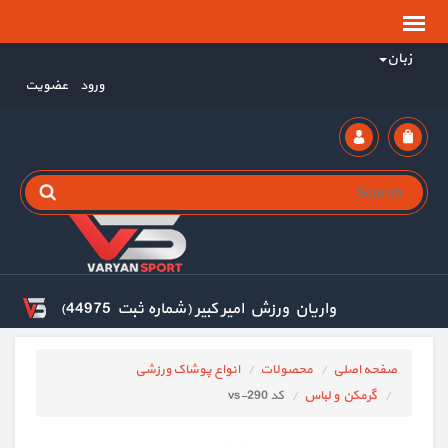
زبان
ورود
عضویت
واریان ورزش امیر کبیر (شماره ثبت 44975)
صفحه اصلی
محصولات
انواع پوشاک ورزشی
گرمکن و لباس
کد vs-290