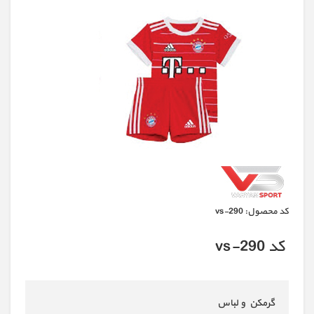
كد محصول:
vs-290
کد vs-290
گرمکن و لباس