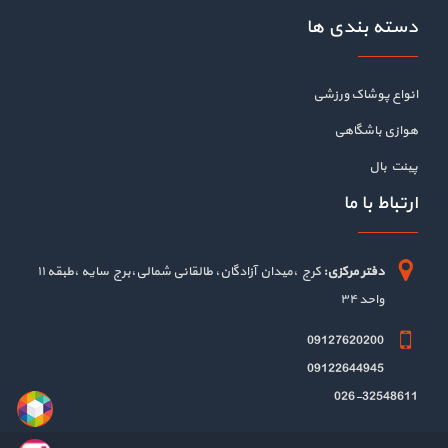
دسته بندی ها
انواع پوشاک ورزشی
هوازی باشگاهی
پینت بال
ارتباط با ما
دفتر مرکزی:
کرج ،میدان آزادگان، طالقانی شمالی،برج سایه ،طبقه ۱۱
واحد ۳۴
09127620200
09122644945
026-32548611