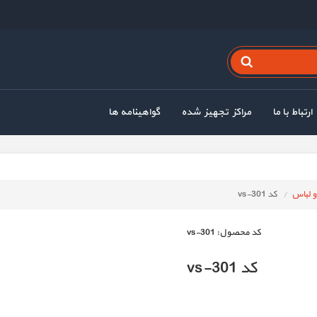
ارتباط با ما
مراکز تجهیز شده
گواهینامه ها
 لباس
کد vs-301
كد محصول:
vs-301
کد vs-301