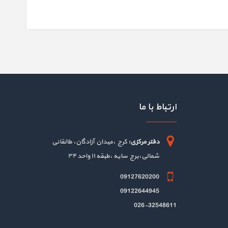
ارتباط با ما
دفتر مرکزی:
کرج ،میدان آزادگان، طالقانی
شمالی،برج سایه ،طبقه ۱۱ واحد ۳۴
09127620200
09122644945
026-32548611