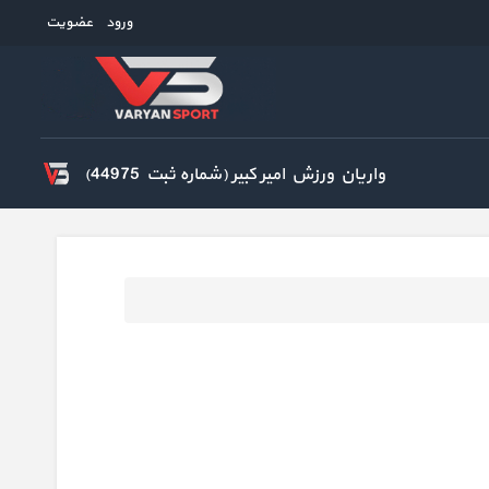
ورود
عضویت
واریان ورزش امیر کبیر (شماره ثبت 44975)