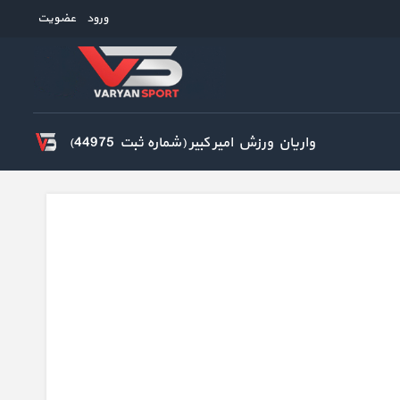
ورود
عضویت
واریان ورزش امیر کبیر (شماره ثبت 44975)