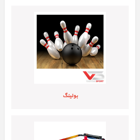
بولینگ