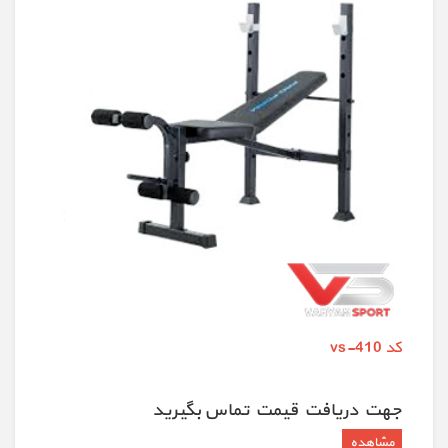
کد vs-410
جهت دريافت قيمت تماس بگيريد