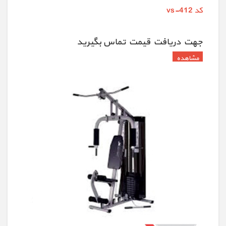
کد vs-412
جهت دريافت قيمت تماس بگيريد