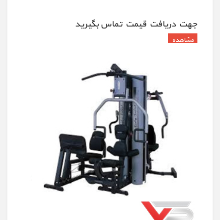
جهت دريافت قيمت تماس بگيريد