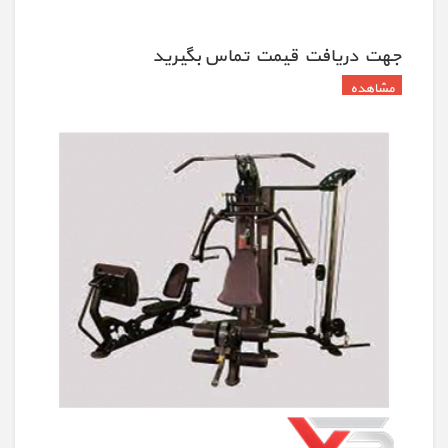
جهت دريافت قيمت تماس بگيريد