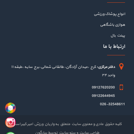
انواع پوشاک ورزشی
هوازی باشگاهی
پینت بال
ارتباط با ما
دفتر مرکزی:
کرج ،میدان آزادگان، طالقانی شمالی،برج سایه ،طبقه ۱۱
واحد ۳۴
09127620200
09122644945
026-32548611
کلیه حقوق مادی و معنوی سایت متعلق به واریان ورزش امیر کبیر است
طراحی سایت
و
سئو سایت
توسط
سارگون