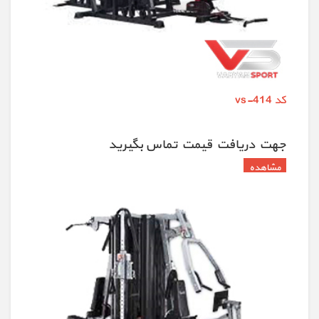
کد vs-414
جهت دريافت قيمت تماس بگيريد