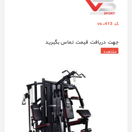
کد vs-413
جهت دريافت قيمت تماس بگيريد