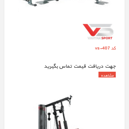
کد vs-407
جهت دريافت قيمت تماس بگيريد