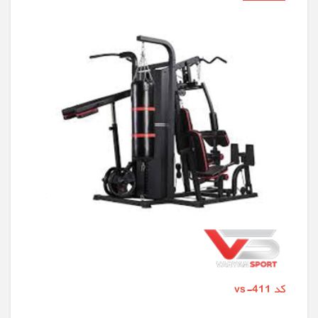
کد vs-411