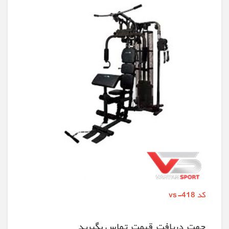
کد vs-418
جهت دريافت قيمت تماس بگيريد