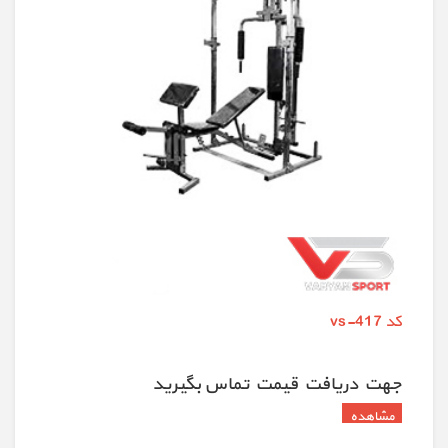
کد vs-417
جهت دريافت قيمت تماس بگيريد