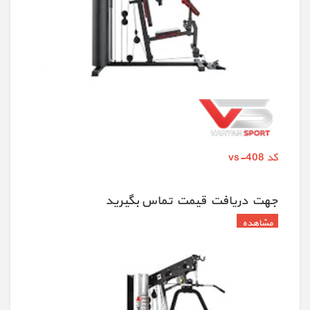
کد vs-408
جهت دريافت قيمت تماس بگيريد