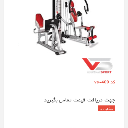
کد vs-409
جهت دريافت قيمت تماس بگيريد