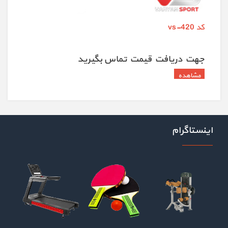
کد vs-420
جهت دريافت قيمت تماس بگيريد
اینستاگرام