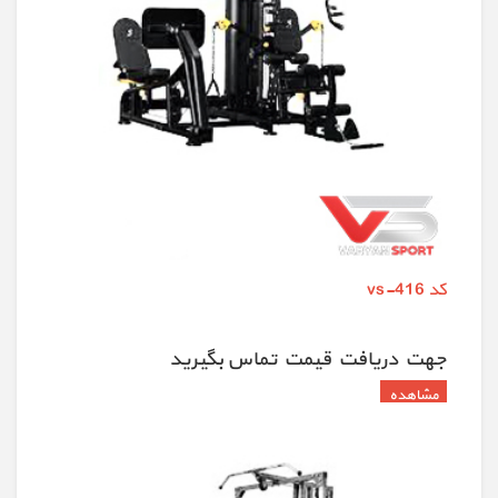
کد vs-416
جهت دريافت قيمت تماس بگيريد