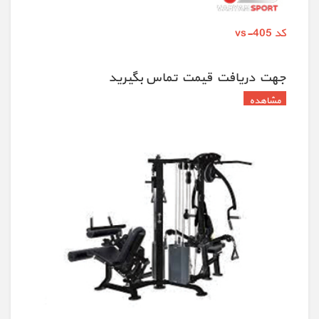
کد vs-405
جهت دريافت قيمت تماس بگيريد