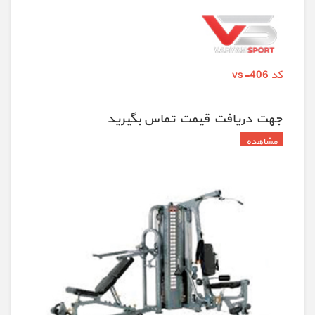
کد vs-406
جهت دريافت قيمت تماس بگيريد