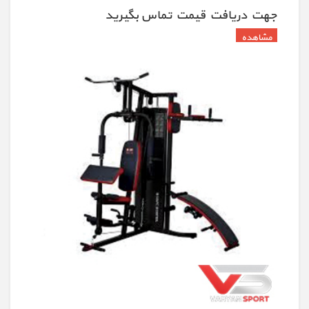
جهت دريافت قيمت تماس بگيريد