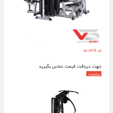
کد vs-415
جهت دريافت قيمت تماس بگيريد