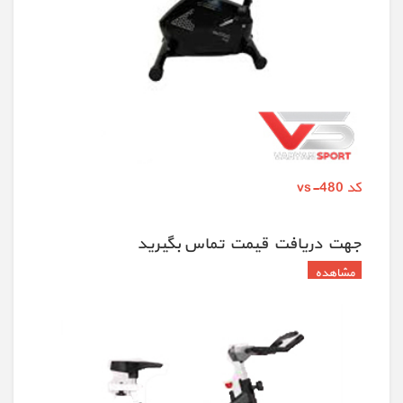
کد vs-480
جهت دريافت قيمت تماس بگيريد