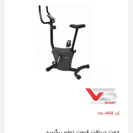
کد vs-468
جهت دريافت قيمت تماس بگيريد