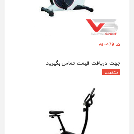
کد vs-479
جهت دريافت قيمت تماس بگيريد