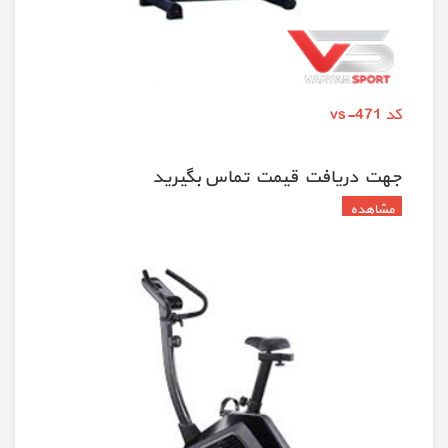
کد vs-471
جهت دريافت قيمت تماس بگيريد