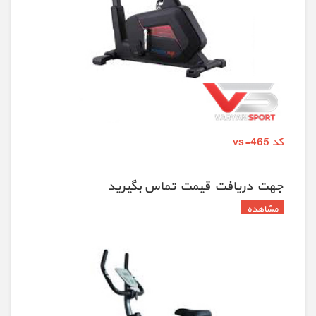
کد vs-465
جهت دريافت قيمت تماس بگيريد