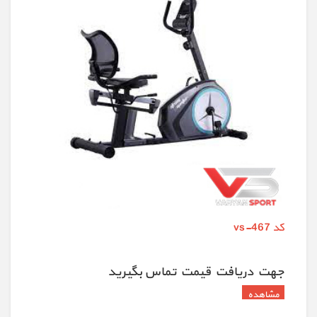
کد vs-467
جهت دريافت قيمت تماس بگيريد