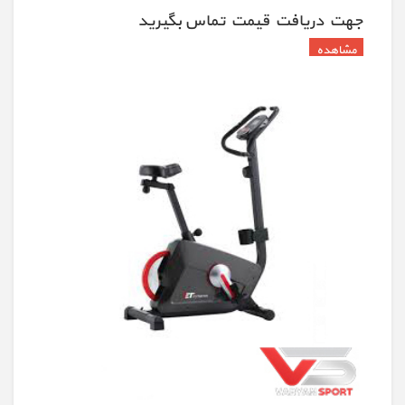
جهت دريافت قيمت تماس بگيريد