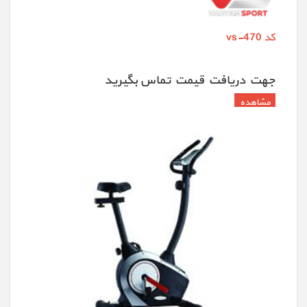
کد vs-470
جهت دريافت قيمت تماس بگيريد