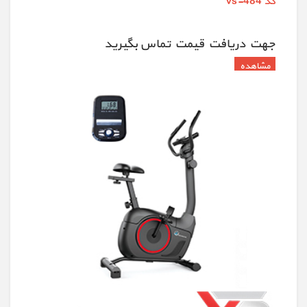
کد vs-484
جهت دريافت قيمت تماس بگيريد