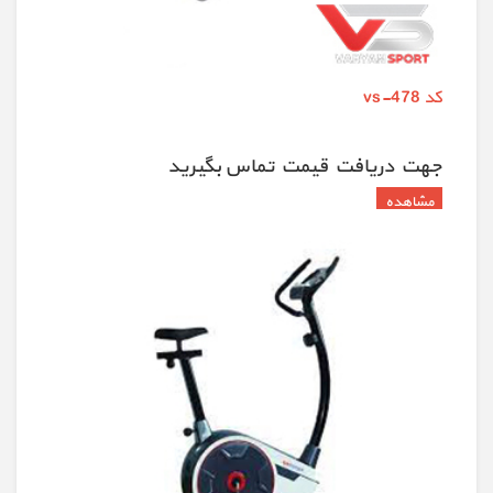
کد vs-478
جهت دريافت قيمت تماس بگيريد