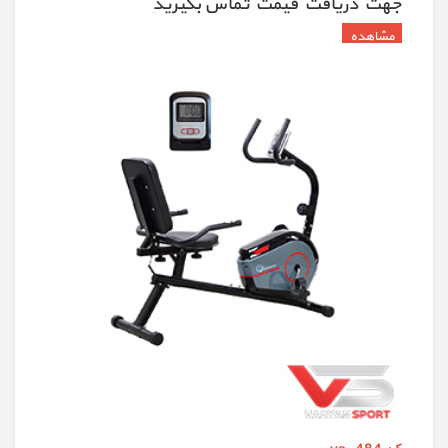
جهت دريافت قيمت تماس بگيريد