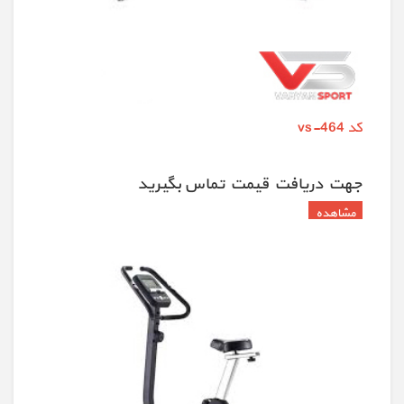
کد vs-464
جهت دريافت قيمت تماس بگيريد