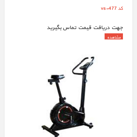
کد vs-477
جهت دريافت قيمت تماس بگيريد