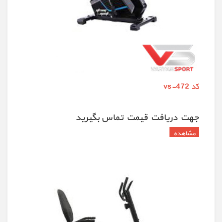
کد vs-472
جهت دريافت قيمت تماس بگيريد