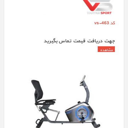
کد vs-463
جهت دريافت قيمت تماس بگيريد