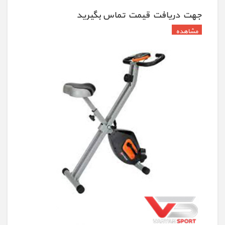
جهت دريافت قيمت تماس بگيريد