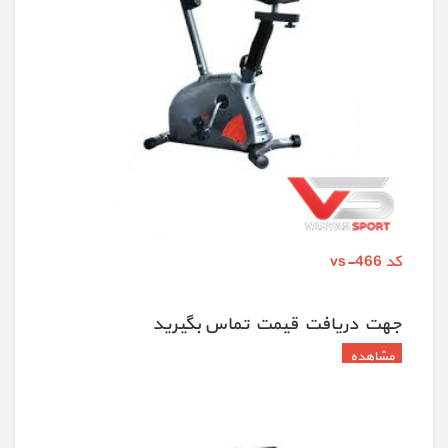
کد vs-466
جهت دريافت قيمت تماس بگيريد