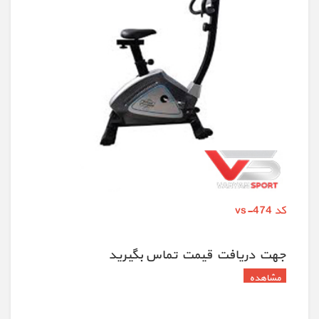
کد vs-474
جهت دريافت قيمت تماس بگيريد