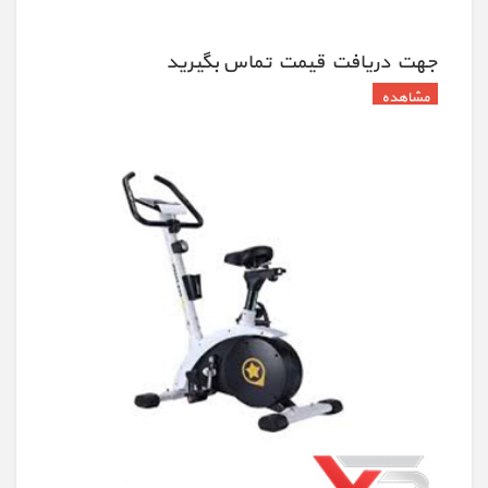
جهت دريافت قيمت تماس بگيريد