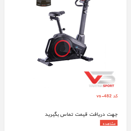
کد vs-482
جهت دريافت قيمت تماس بگيريد