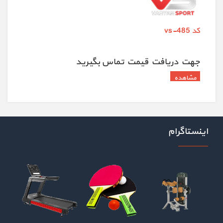
کد vs-485
جهت دريافت قيمت تماس بگيريد
اینستاگرام