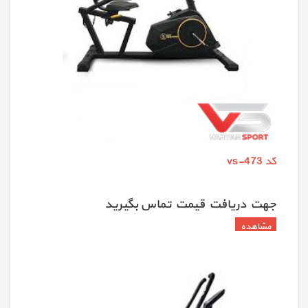
کد vs-473
جهت دريافت قيمت تماس بگيريد