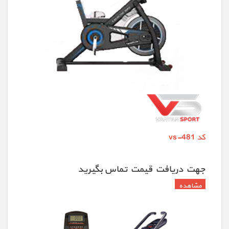
کد vs-481
جهت دريافت قيمت تماس بگيريد