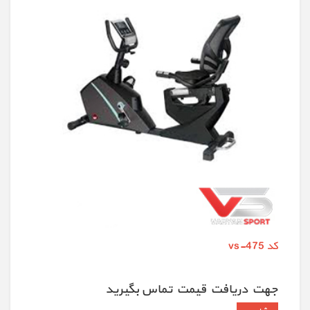
کد vs-475
جهت دريافت قيمت تماس بگيريد