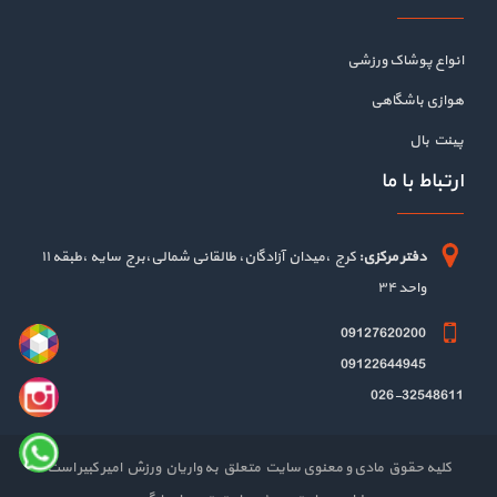
انواع پوشاک ورزشی
هوازی باشگاهی
پینت بال
ارتباط با ما
دفتر مرکزی:
کرج ،میدان آزادگان، طالقانی شمالی،برج سایه ،طبقه ۱۱
واحد ۳۴
09127620200
09122644945
026-32548611
کلیه حقوق مادی و معنوی سایت متعلق به واریان ورزش امیر کبیر است