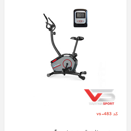
کد vs-483