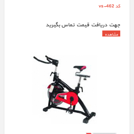
کد vs-462
جهت دريافت قيمت تماس بگيريد