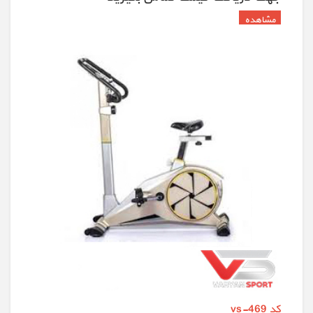
کد vs-469