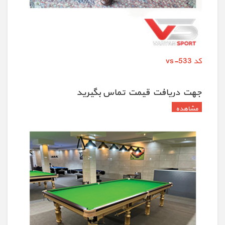
کد vs-533
جهت دريافت قيمت تماس بگيريد