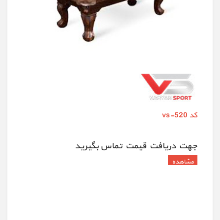
کد vs-520
جهت دريافت قيمت تماس بگيريد