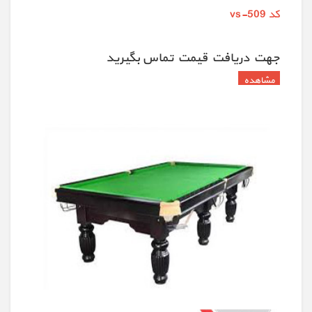
کد vs-509
جهت دريافت قيمت تماس بگيريد