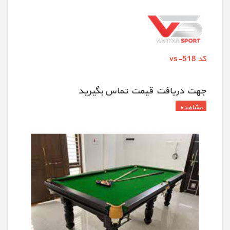
کد vs-518
جهت دريافت قيمت تماس بگيريد