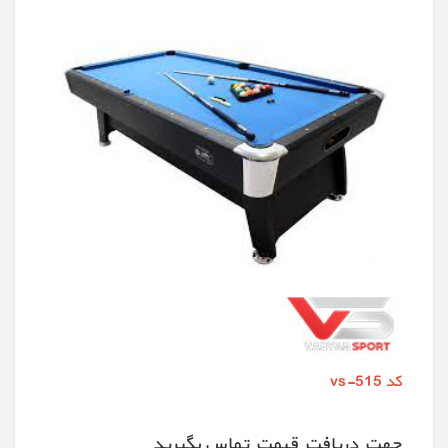
کد vs-515
جهت دريافت قيمت تماس بگيريد