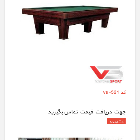
کد vs-521
جهت دريافت قيمت تماس بگيريد