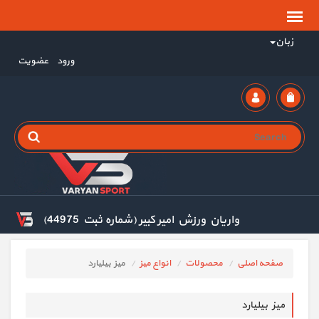
زبان
ورود
عضویت
واریان ورزش امیر کبیر (شماره ثبت 44975)
صفحه اصلی
محصولات
انواع میز
میز بیلیارد
میز بیلیارد