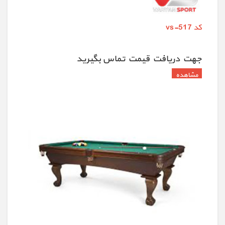
کد vs-517
جهت دريافت قيمت تماس بگيريد