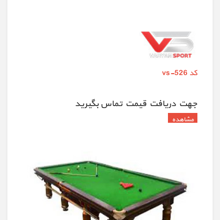
کد vs-526
جهت دريافت قيمت تماس بگيريد