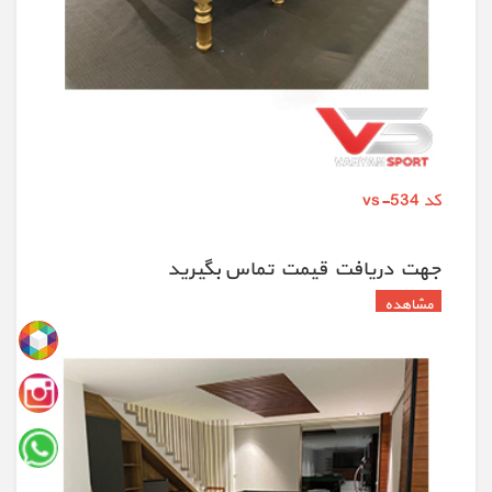
کد vs-534
جهت دريافت قيمت تماس بگيريد