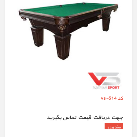
کد vs-514
جهت دريافت قيمت تماس بگيريد