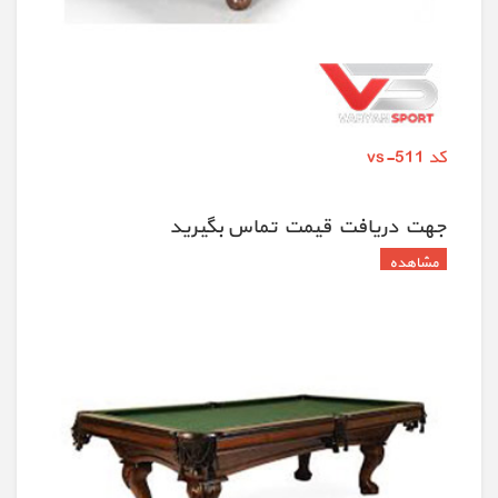
کد vs-511
جهت دريافت قيمت تماس بگيريد