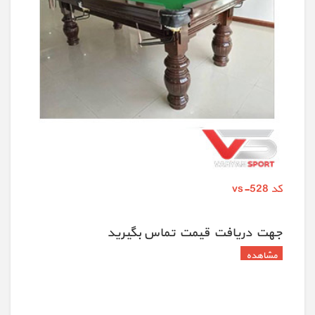
کد vs-528
جهت دريافت قيمت تماس بگيريد