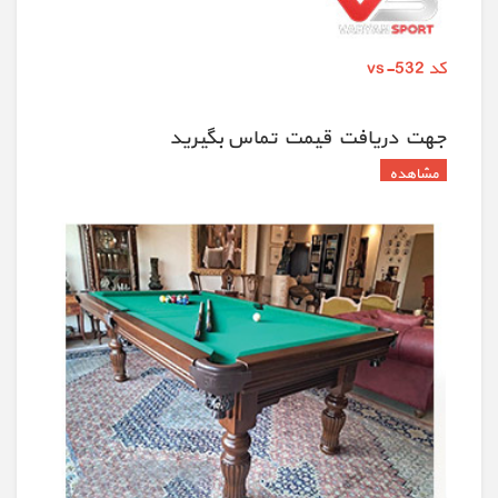
کد vs-532
جهت دريافت قيمت تماس بگيريد