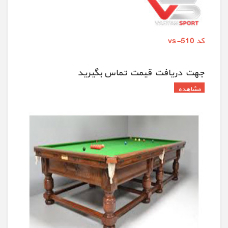
کد vs-510
جهت دريافت قيمت تماس بگيريد