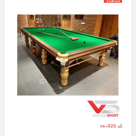
کد vs-523