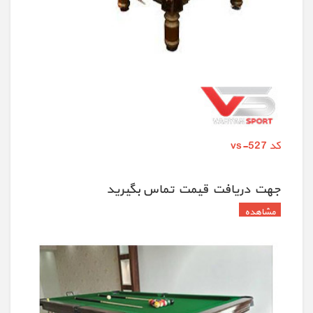
کد vs-527
جهت دريافت قيمت تماس بگيريد