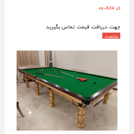
کد vs-524
جهت دريافت قيمت تماس بگيريد