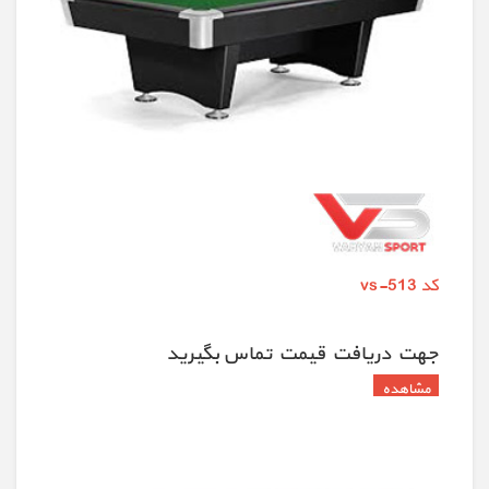
کد vs-513
جهت دريافت قيمت تماس بگيريد