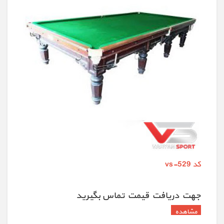
کد vs-529
جهت دريافت قيمت تماس بگيريد