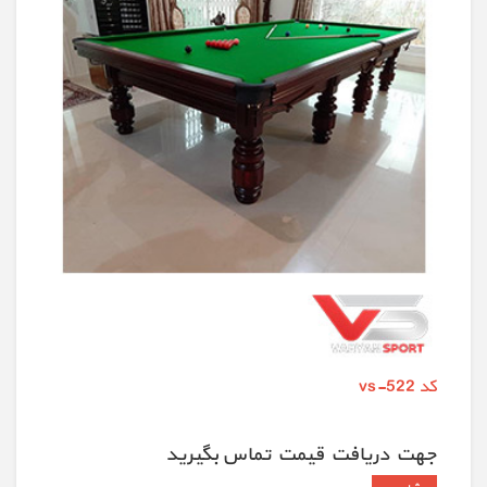
کد vs-522
جهت دريافت قيمت تماس بگيريد