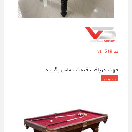
کد vs-519
جهت دريافت قيمت تماس بگيريد