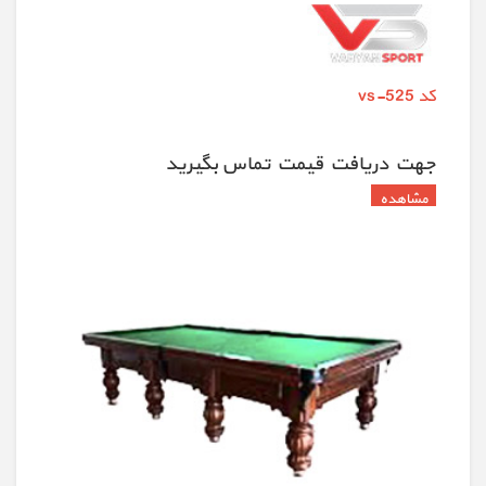
کد vs-525
جهت دريافت قيمت تماس بگيريد