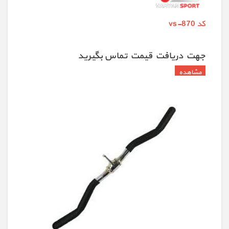
کد vs-870
جهت دريافت قيمت تماس بگيريد