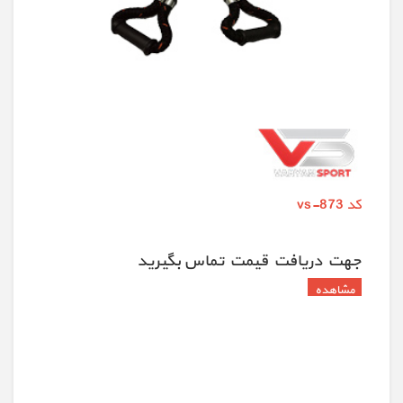
کد vs-873
جهت دريافت قيمت تماس بگيريد