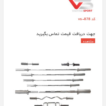
کد vs-878
جهت دريافت قيمت تماس بگيريد