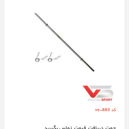
کد vs-883
جهت دريافت قيمت تماس بگيريد