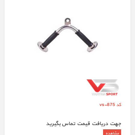
کد vs-875
جهت دريافت قيمت تماس بگيريد