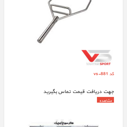
کد vs-881
جهت دريافت قيمت تماس بگيريد