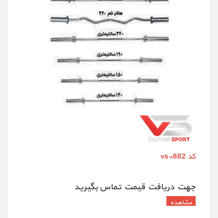
کد vs-882
جهت دريافت قيمت تماس بگيريد