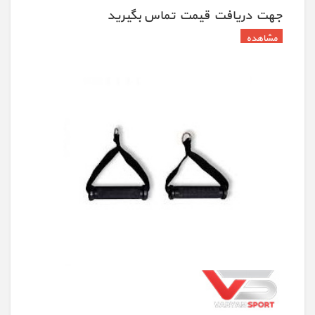
جهت دريافت قيمت تماس بگيريد