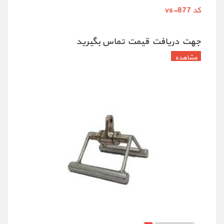
کد vs-877
جهت دريافت قيمت تماس بگيريد