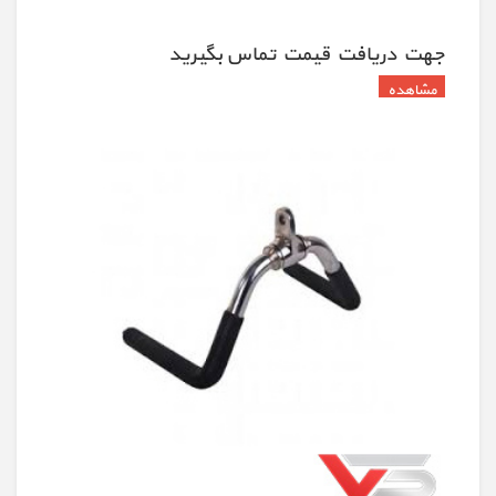
جهت دريافت قيمت تماس بگيريد