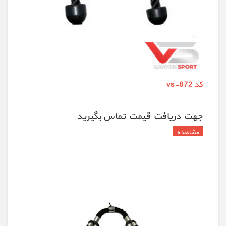
کد vs-872
جهت دريافت قيمت تماس بگيريد