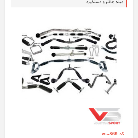
میله هالتر و دستگیره
کد vs-869