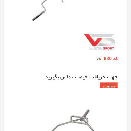
کد vs-880
جهت دريافت قيمت تماس بگيريد