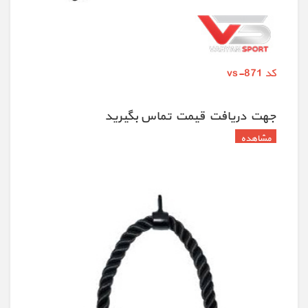
کد vs-871
جهت دريافت قيمت تماس بگيريد