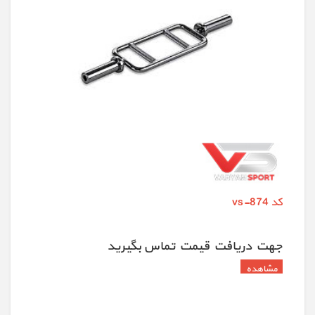
کد vs-874
جهت دريافت قيمت تماس بگيريد