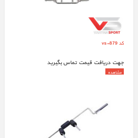
کد vs-879
جهت دريافت قيمت تماس بگيريد