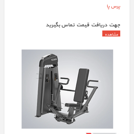
پرس پا
جهت دريافت قيمت تماس بگيريد