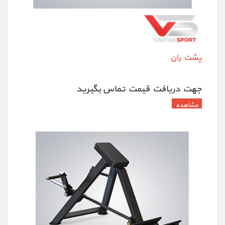
پشت ران
جهت دريافت قيمت تماس بگيريد