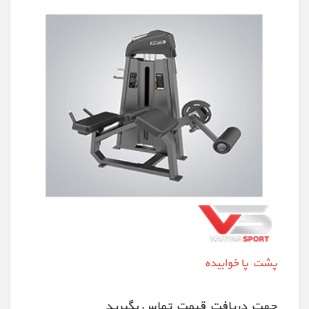
پشت پا خوابیده
جهت دريافت قيمت تماس بگيريد