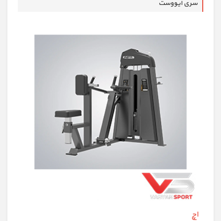
سری ایووست
اچ