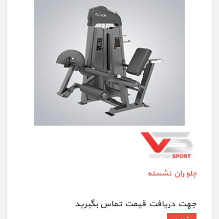
جلو ران نشسته
جهت دريافت قيمت تماس بگيريد