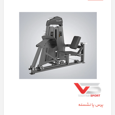
پرس پا نشسته