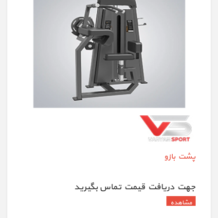
پشت بازو
جهت دريافت قيمت تماس بگيريد