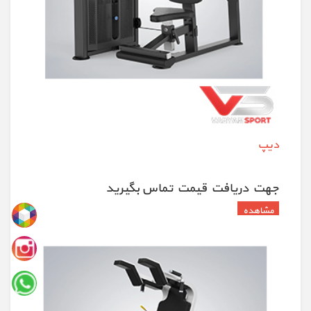
دیپ
جهت دريافت قيمت تماس بگيريد