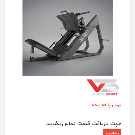
پرس پا خوابیده
جهت دريافت قيمت تماس بگيريد