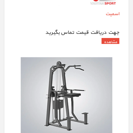
اسمیت
جهت دريافت قيمت تماس بگيريد