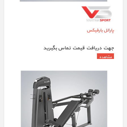
پارالل بارفیکس
جهت دريافت قيمت تماس بگيريد