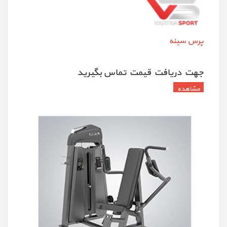
پرس سینه
جهت دريافت قيمت تماس بگيريد