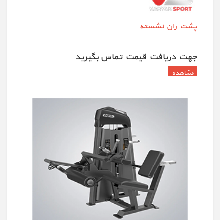
پشت ران نشسته
جهت دريافت قيمت تماس بگيريد