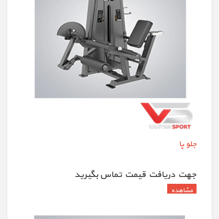
جلو پا
جهت دريافت قيمت تماس بگيريد