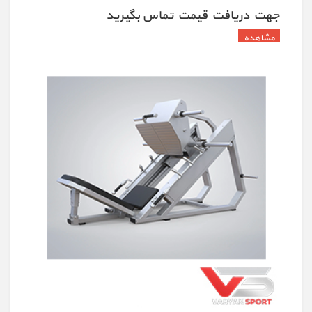
جهت دريافت قيمت تماس بگيريد