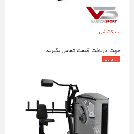
لت کششی
جهت دريافت قيمت تماس بگيريد