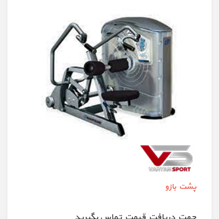
پشت بازو
جهت دريافت قيمت تماس بگيريد