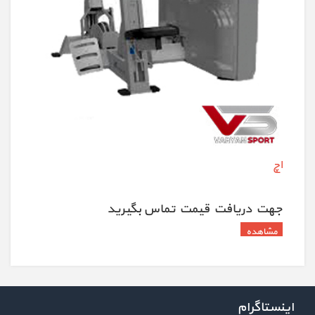
اچ
جهت دريافت قيمت تماس بگيريد
اینستاگرام