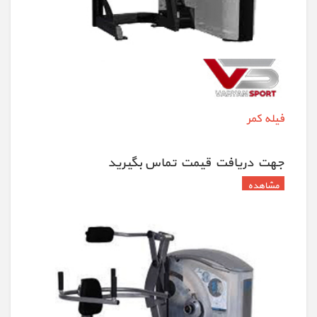
فیله کمر
جهت دريافت قيمت تماس بگيريد