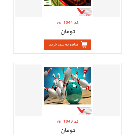
کد vs-1044
تومان
اضافه به سبد خرید
کد vs-1043
تومان