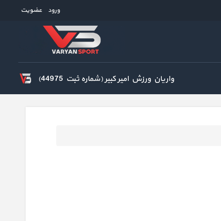
ورود
عضویت
واریان ورزش امیر کبیر (شماره ثبت 44975)