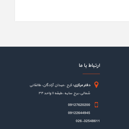
ارتباط با ما
دفتر مرکزی:
کرج ،میدان آزادگان، طالقانی
شمالی،برج سایه ،طبقه ۱۱ واحد ۳۴
09127620200
09122644945
026-32548611