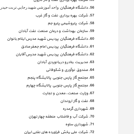
شركت بهره برداري نفت و گاز كارون
دانشگاه فرهنگیان ﻭﺍﺣﺪ ﺁﻣﻮﺯﺷﻲ ﺷﻬﻴﺪ ﺭﺟﺎﻳﻲ ﺗﺮﺑﺖ ﺣﻴﺪﺭ
شركت بهره برداري نفت و گاز غرب
شرکت پتروشیمی پترو جم
سازمان بهداشت و درمان صنعت نفت آبادان
دانشگاه فرهنگيان پرديس شهيد مدرس ايلام بانوان
دانشگاه فرهنگيان پرديس امام جعفر صادق
دانشگاه فرهنگيان پرديس شهيد مدرس آقایان
مديريت بنادر و دريانوردي آبادان
صندوق نوآوري و شكوفائي
مجتمع گاز پارس جنوبي پالايشگاه پنجم
مجتمع گاز پارس جنوبي پالايشگاه چهارم
وزارت صنعت، معدن و تجارت
نفت و گاز اروندان
شهرداری گرمدره
شرکت آب و فاضلاب منطقه چهار تهران
شهرداری ساوه
شرکت ملی پخش فراورده های نفتی ایران