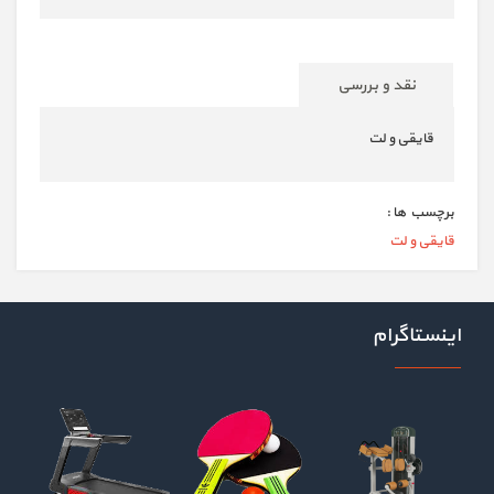
نقد و بررسی
قایقی و لت
برچسب ها :
قایقی و لت
اینستاگرام