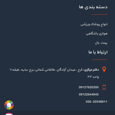
دسته بندی ها
انواع پوشاک ورزشی
هوازی باشگاهی
پینت بال
ارتباط با ما
دفتر مرکزی:
کرج ،میدان آزادگان، طالقانی شمالی،برج سایه ،طبقه ۱۱
واحد ۳۴
09127620200
09122644945
026-32548611