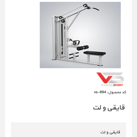
كد محصول:
vs-994
قایقی و لت
قایقی و لت