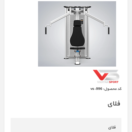
كد محصول:
vs-996
فلای
فلای