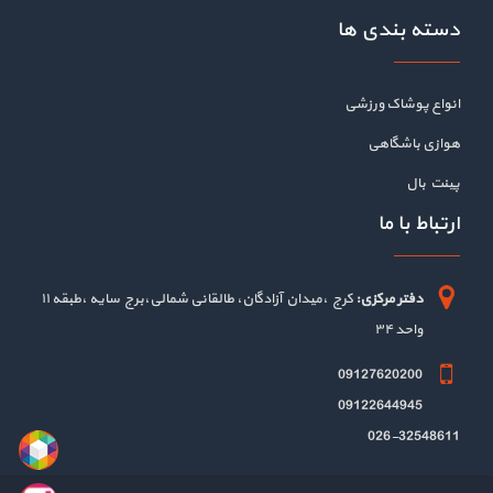
دسته بندی ها
انواع پوشاک ورزشی
هوازی باشگاهی
پینت بال
ارتباط با ما
دفتر مرکزی:
کرج ،میدان آزادگان، طالقانی شمالی،برج سایه ،طبقه ۱۱
واحد ۳۴
09127620200
09122644945
026-32548611