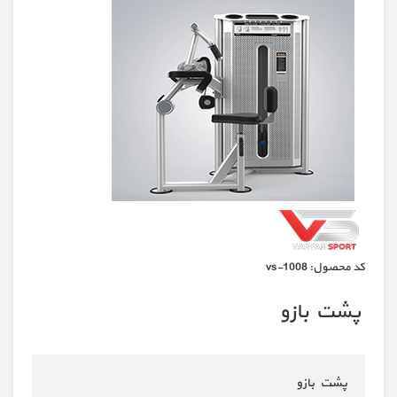
كد محصول:
vs-1008
پشت بازو
پشت بازو