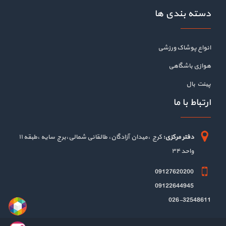
دسته بندی ها
انواع پوشاک ورزشی
هوازی باشگاهی
پینت بال
ارتباط با ما
دفتر مرکزی:
کرج ،میدان آزادگان، طالقانی شمالی،برج سایه ،طبقه ۱۱
واحد ۳۴
09127620200
09122644945
026-32548611