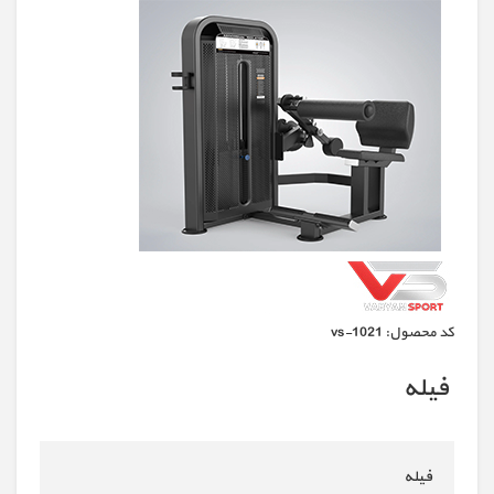
كد محصول:
vs-1021
فیله
فیله