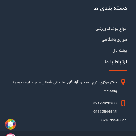
دسته بندی ها
انواع پوشاک ورزشی
هوازی باشگاهی
پینت بال
ارتباط با ما
دفتر مرکزی:
کرج ،میدان آزادگان، طالقانی شمالی،برج سایه ،طبقه ۱۱
واحد ۳۴
09127620200
09122644945
026-32548611