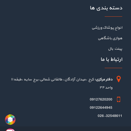
دسته بندی ها
انواع پوشاک ورزشی
هوازی باشگاهی
پینت بال
ارتباط با ما
دفتر مرکزی:
کرج ،میدان آزادگان، طالقانی شمالی،برج سایه ،طبقه ۱۱
واحد ۳۴
09127620200
09122644945
026-32548611