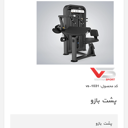
كد محصول:
vs-1031
پشت بازو
پشت بازو