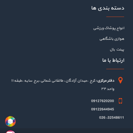
دسته بندی ها
انواع پوشاک ورزشی
هوازی باشگاهی
پینت بال
ارتباط با ما
دفتر مرکزی:
کرج ،میدان آزادگان، طالقانی شمالی،برج سایه ،طبقه ۱۱
واحد ۳۴
09127620200
09122644945
026-32548611