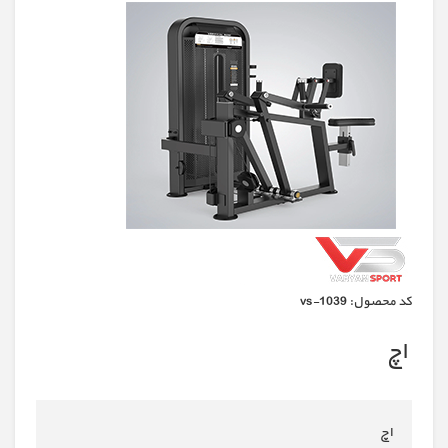
كد محصول:
vs-1039
اچ
اچ