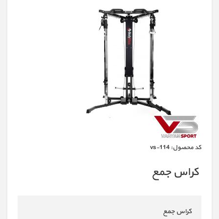
كد محصول:
vs-114
کراس جمع
کراس جمع