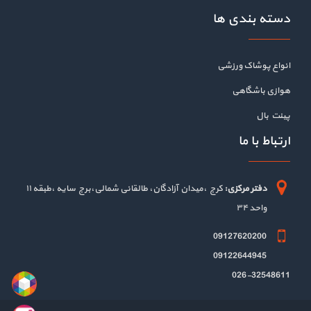
دسته بندی ها
انواع پوشاک ورزشی
هوازی باشگاهی
پینت بال
ارتباط با ما
دفتر مرکزی:
کرج ،میدان آزادگان، طالقانی شمالی،برج سایه ،طبقه ۱۱
واحد ۳۴
09127620200
09122644945
026-32548611