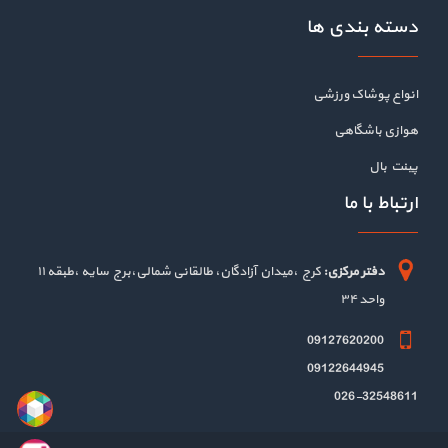
دسته بندی ها
انواع پوشاک ورزشی
هوازی باشگاهی
پینت بال
ارتباط با ما
دفتر مرکزی:
کرج ،میدان آزادگان، طالقانی شمالی،برج سایه ،طبقه ۱۱
واحد ۳۴
09127620200
09122644945
026-32548611