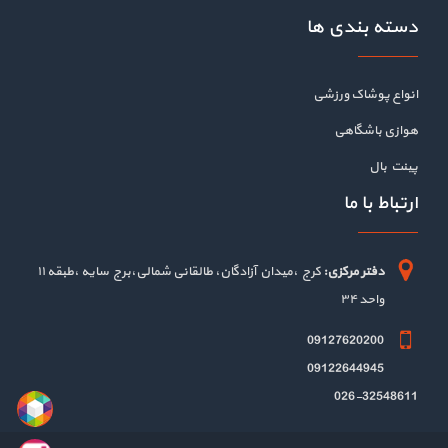
دسته بندی ها
انواع پوشاک ورزشی
هوازی باشگاهی
پینت بال
ارتباط با ما
دفتر مرکزی:
کرج ،میدان آزادگان، طالقانی شمالی،برج سایه ،طبقه ۱۱
واحد ۳۴
09127620200
09122644945
026-32548611