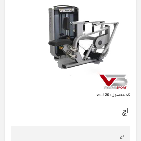
كد محصول:
vs-120
اچ
اچ