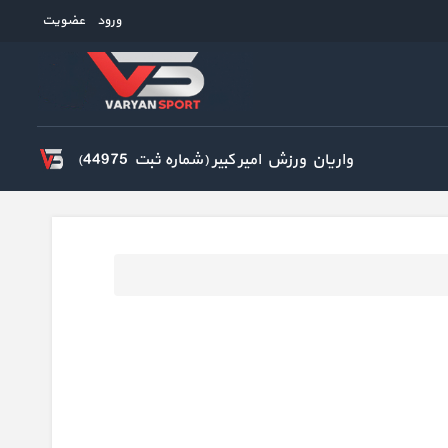
ورود
عضویت
واریان ورزش امیر کبیر (شماره ثبت 44975)