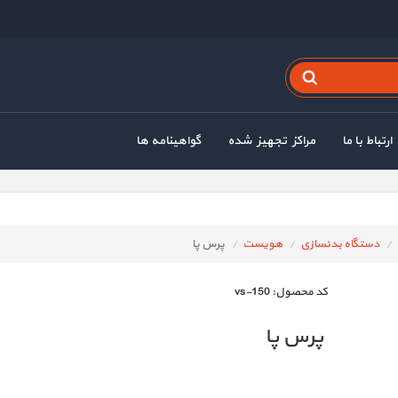
ارتباط با ما
مراکز تجهیز شده
گواهینامه ها
دستگاه بدنسازی
هویست
پرس پا
كد محصول:
vs-150
پرس پا