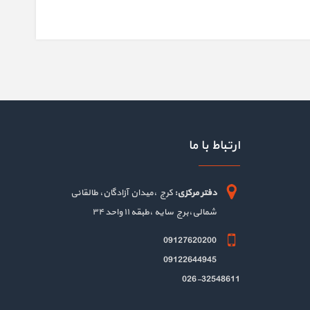
ارتباط با ما
دفتر مرکزی:
کرج ،میدان آزادگان، طالقانی
شمالی،برج سایه ،طبقه ۱۱ واحد ۳۴
09127620200
09122644945
026-32548611