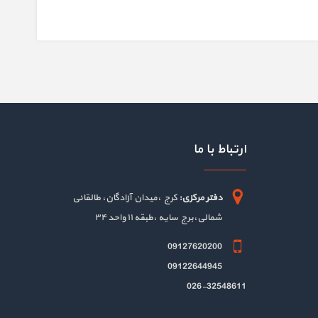
ارتباط با ما
دفتر مرکزی:
کرج ،میدان آزادگان، طالقانی
شمالی،برج سایه ،طبقه ۱۱ واحد ۳۴
09127620200
09122644945
026-32548611