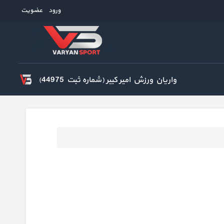
ورود
عضویت
واریان ورزش امیر کبیر (شماره ثبت 44975)