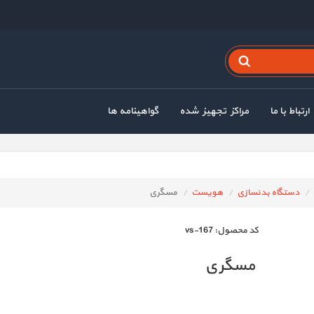
ارتباط با ما
مراکز تجهیز شده
گواهینامه ها
دستگاه بدنسازی
هویست
مسگری
كد محصول:
vs-167
مسگری