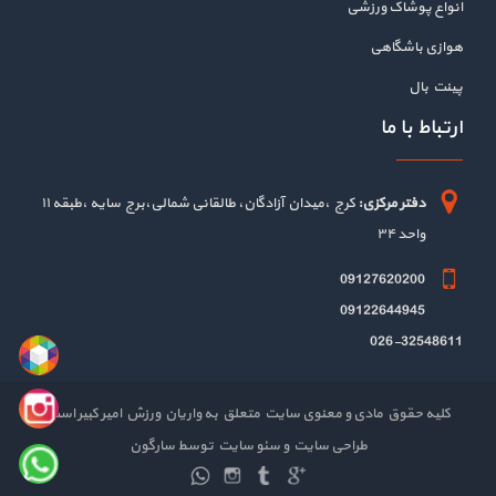
انواع پوشاک ورزشی
هوازی باشگاهی
پینت بال
ارتباط با ما
دفتر مرکزی:
کرج ،میدان آزادگان، طالقانی شمالی،برج سایه ،طبقه ۱۱
واحد ۳۴
09127620200
09122644945
026-32548611
کلیه حقوق مادی و معنوی سایت متعلق به واریان ورزش امیر کبیر است
طراحی سایت
و
سئو سایت
توسط
سارگون