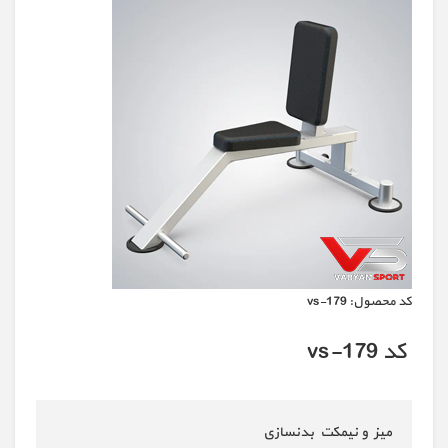
كد محصول:
vs-179
کد vs-179
میز و نیمکت بدنسازی