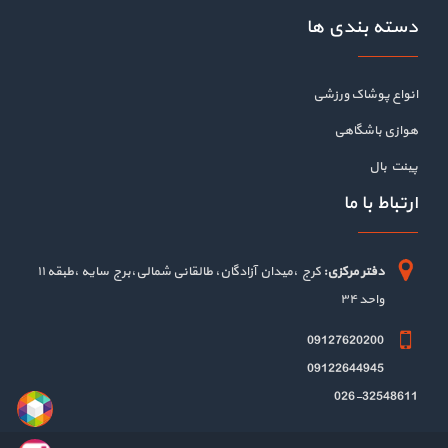
دسته بندی ها
انواع پوشاک ورزشی
هوازی باشگاهی
پینت بال
ارتباط با ما
دفتر مرکزی:
کرج ،میدان آزادگان، طالقانی شمالی،برج سایه ،طبقه ۱۱
واحد ۳۴
09127620200
09122644945
026-32548611