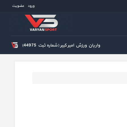
ورود
عضویت
واریان ورزش امیر کبیر (شماره ثبت 44975)