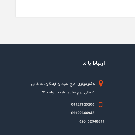
ارتباط با ما
دفتر مرکزی:
کرج ،میدان آزادگان، طالقانی
شمالی،برج سایه ،طبقه ۱۱ واحد ۳۴
09127620200
09122644945
026-32548611