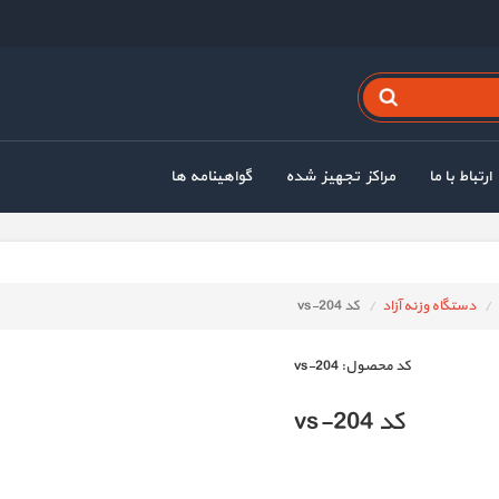
ارتباط با ما
مراکز تجهیز شده
گواهینامه ها
دستگاه وزنه آزاد
کد vs-204
كد محصول:
vs-204
کد vs-204