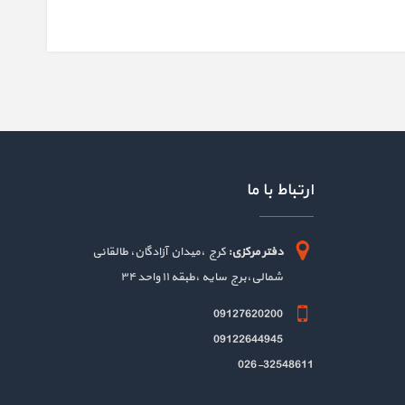
ارتباط با ما
دفتر مرکزی:
کرج ،میدان آزادگان، طالقانی
شمالی،برج سایه ،طبقه ۱۱ واحد ۳۴
09127620200
09122644945
026-32548611