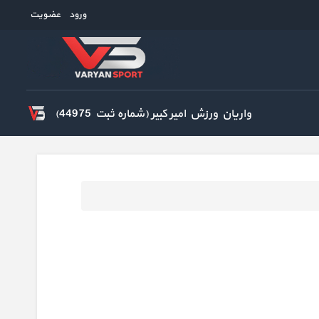
ورود
عضویت
واریان ورزش امیر کبیر (شماره ثبت 44975)