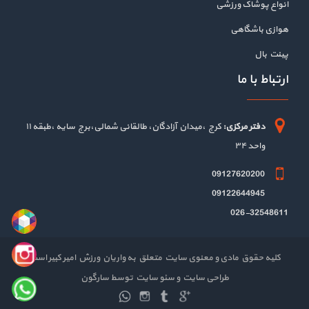
انواع پوشاک ورزشی
هوازی باشگاهی
پینت بال
ارتباط با ما
دفتر مرکزی:
کرج ،میدان آزادگان، طالقانی شمالی،برج سایه ،طبقه ۱۱
واحد ۳۴
09127620200
09122644945
026-32548611
کلیه حقوق مادی و معنوی سایت متعلق به واریان ورزش امیر کبیر است
طراحی سایت
و
سئو سایت
توسط
سارگون