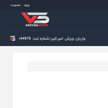
ورود
عضویت
واریان ورزش امیر کبیر (شماره ثبت 44975)