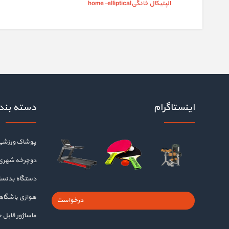
الپتیکال خانگیhome-elliptical
اینستاگرام
دسته بند
پوشاک ورزشی
دوچرخه شهری
دستگاه بدنسا
هوازی باشگا
درخواست
ماساژور قابل 