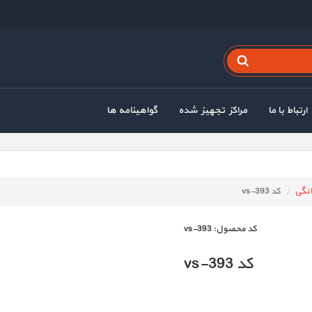
ارتباط با ما
مراکز تجهیز شده
گواهینامه ها
انگی
کد vs-393
كد محصول:
vs-393
کد vs-393