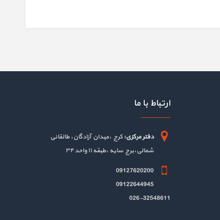
ارتباط با ما
دفتر مرکزی:
کرج ،میدان آزادگان، طالقانی
شمالی،برج سایه ،طبقه ۱۱ واحد ۳۴
09127620200
09122644945
026-32548611