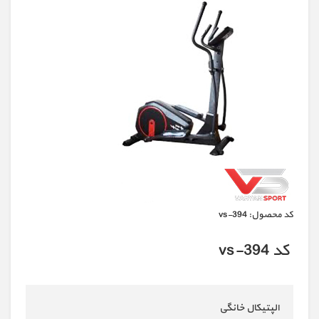
كد محصول:
vs-394
کد vs-394
الپتیکال خانگی