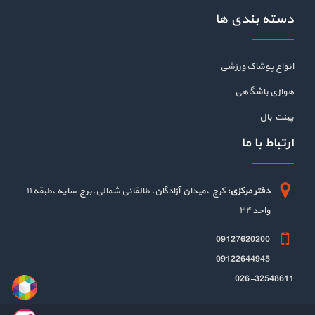
دسته بندی ها
انواع پوشاک ورزشی
هوازی باشگاهی
پینت بال
ارتباط با ما
دفتر مرکزی:
کرج ،میدان آزادگان، طالقانی شمالی،برج سایه ،طبقه ۱۱
واحد ۳۴
09127620200
09122644945
026-32548611