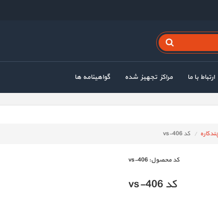
ارتباط با ما
مراکز تجهیز شده
گواهینامه ها
ندکاره
کد vs-406
كد محصول:
vs-406
کد vs-406