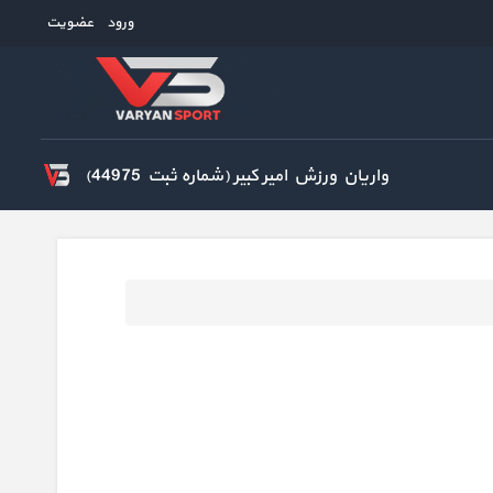
ورود
عضویت
واریان ورزش امیر کبیر (شماره ثبت 44975)