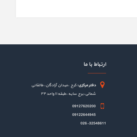
ارتباط با ما
دفتر مرکزی:
کرج ،میدان آزادگان، طالقانی
شمالی،برج سایه ،طبقه ۱۱ واحد ۳۴
09127620200
09122644945
026-32548611