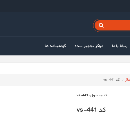
ارتباط با ما
مراکز تجهیز شده
گواهینامه ها
اژ
کد vs-441
كد محصول:
vs-441
کد vs-441