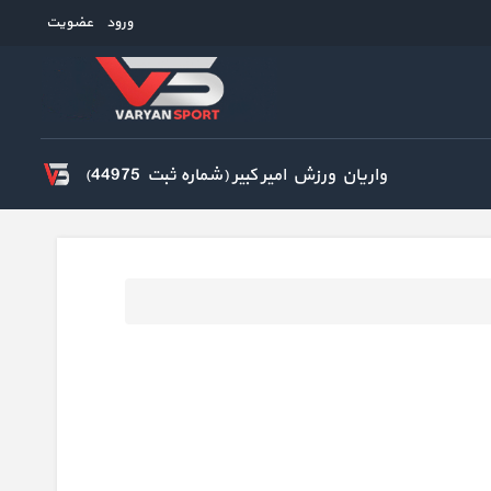
ورود
عضویت
واریان ورزش امیر کبیر (شماره ثبت 44975)