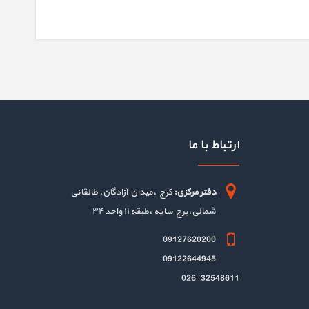
ارتباط با ما
دفتر مرکزی:
کرج ،میدان آزادگان، طالقانی
شمالی،برج سایه ،طبقه ۱۱ واحد ۳۴
09127620200
09122644945
026-32548611