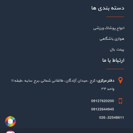
دسته بندی ها
انواع پوشاک ورزشی
هوازی باشگاهی
پینت بال
ارتباط با ما
دفتر مرکزی:
کرج ،میدان آزادگان، طالقانی شمالی،برج سایه ،طبقه ۱۱
واحد ۳۴
09127620200
09122644945
026-32548611