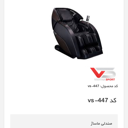
كد محصول:
vs-447
کد vs-447
صندلی ماساژ