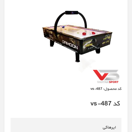
كد محصول:
vs-487
کد vs-487
ایرهاکی