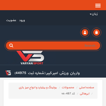
زبان
ورود
عضویت
واریان ورزش امیر کبیر (شماره ثبت 44975)
صفحه اصلی
محصولات
بولینگ و بیلیارد و انواع میز بازی
ایرهاکی
کد vs-487