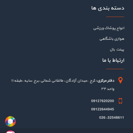
دسته بندی ها
انواع پوشاک ورزشی
هوازی باشگاهی
پینت بال
ارتباط با ما
دفتر مرکزی:
کرج ،میدان آزادگان، طالقانی شمالی،برج سایه ،طبقه ۱۱
واحد ۳۴
09127620200
09122644945
026-32548611