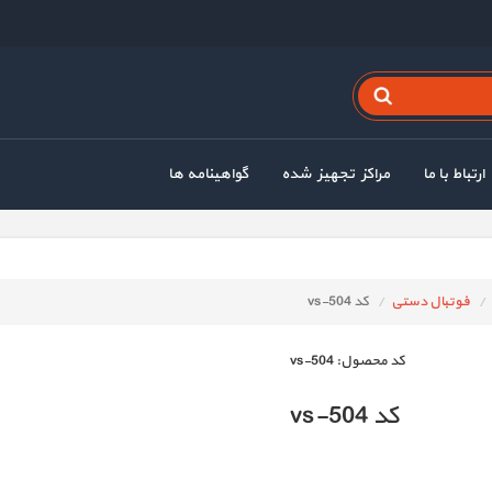
ارتباط با ما
مراکز تجهیز شده
گواهینامه ها
فوتبال دستی
کد vs-504
كد محصول:
vs-504
کد vs-504