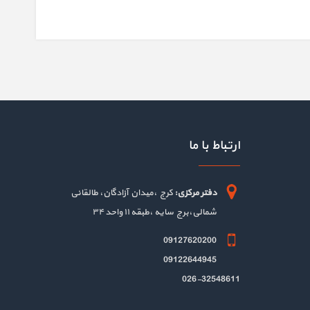
ارتباط با ما
دفتر مرکزی:
کرج ،میدان آزادگان، طالقانی
شمالی،برج سایه ،طبقه ۱۱ واحد ۳۴
09127620200
09122644945
026-32548611