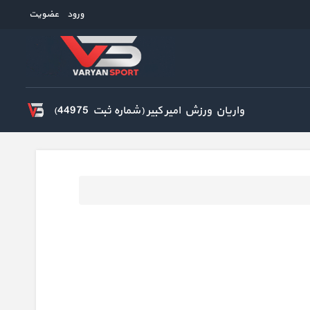
ورود
عضویت
واریان ورزش امیر کبیر (شماره ثبت 44975)