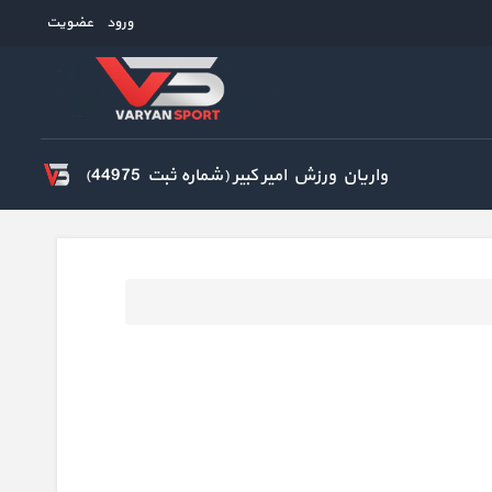
ورود
عضویت
واریان ورزش امیر کبیر (شماره ثبت 44975)