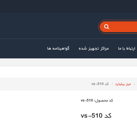
ارتباط با ما
مراکز تجهیز شده
گواهینامه ها
میز بیلیارد
کد vs-510
كد محصول:
vs-510
کد vs-510