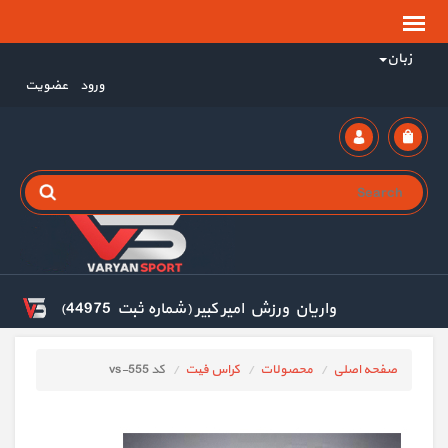
زبان
ورود
عضویت
واریان ورزش امیر کبیر (شماره ثبت 44975)
صفحه اصلی
محصولات
کراس فیت
کد vs-555