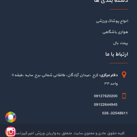
دسته بندی ها
انواع پوشاک ورزشی
هوازی باشگاهی
پینت بال
ارتباط با ما
دفتر مرکزی:
کرج ،میدان آزادگان، طالقانی شمالی،برج سایه ،طبقه ۱۱
واحد ۳۴
09127620200
09122644945
026-32548611
کلیه حقوق مادی و معنوی سایت متعلق به واریان ورزش امیر کبیر است