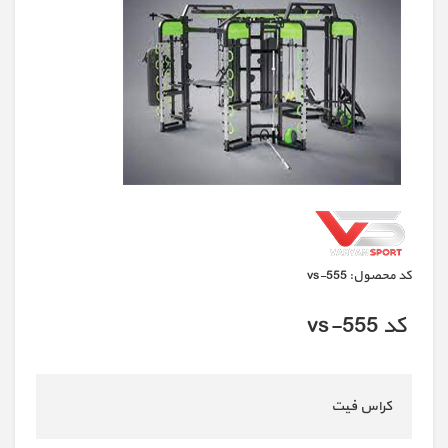
كد محصول:
vs-555
کد vs-555
کراس فیت