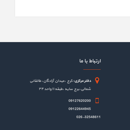
ارتباط با ما
دفتر مرکزی:
کرج ،میدان آزادگان، طالقانی
شمالی،برج سایه ،طبقه ۱۱ واحد ۳۴
09127620200
09122644945
026-32548611