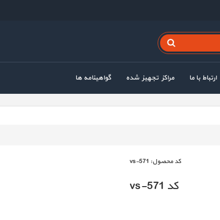
ارتباط با ما
مراکز تجهیز شده
گواهینامه ها
كد محصول:
vs-571
کد vs-571