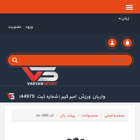
زبان
ورود
عضویت
واریان ورزش امیر کبیر (شماره ثبت 44975)
صفحه اصلی
محصولات
پینت بال
کد vs-590