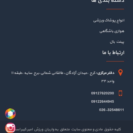
دسته بندی ها
انواع پوشاک ورزشی
هوازی باشگاهی
پینت بال
ارتباط با ما
دفتر مرکزی:
کرج ،میدان آزادگان، طالقانی شمالی،برج سایه ،طبقه ۱۱
واحد ۳۴
09127620200
09122644945
026-32548611
کلیه حقوق مادی و معنوی سایت متعلق به واریان ورزش امیر کبیر است