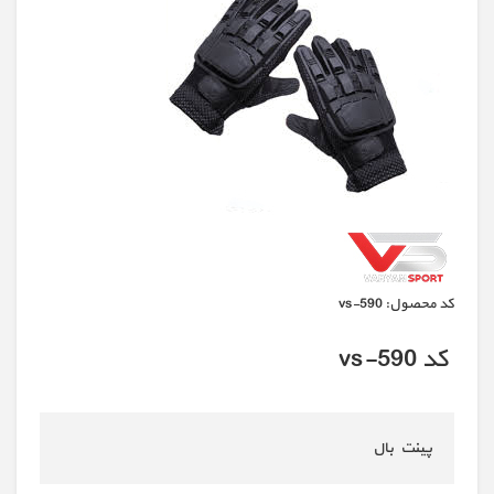
كد محصول:
vs-590
کد vs-590
پینت بال