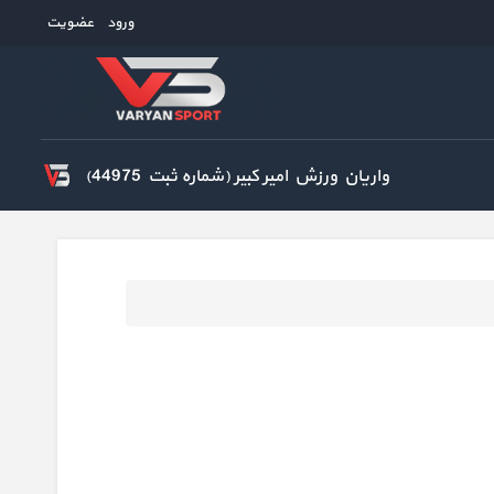
ورود
عضویت
واریان ورزش امیر کبیر (شماره ثبت 44975)