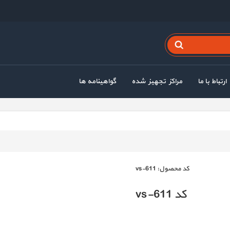
ارتباط با ما
مراکز تجهیز شده
گواهینامه ها
كد محصول:
vs-611
کد vs-611