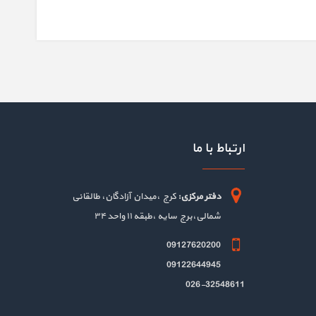
ارتباط با ما
دفتر مرکزی:
کرج ،میدان آزادگان، طالقانی
شمالی،برج سایه ،طبقه ۱۱ واحد ۳۴
09127620200
09122644945
026-32548611