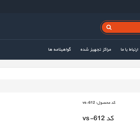
ارتباط با ما
مراکز تجهیز شده
گواهینامه ها
كد محصول:
vs-612
کد vs-612