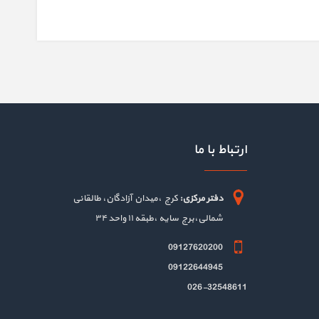
ارتباط با ما
دفتر مرکزی:
کرج ،میدان آزادگان، طالقانی
شمالی،برج سایه ،طبقه ۱۱ واحد ۳۴
09127620200
09122644945
026-32548611