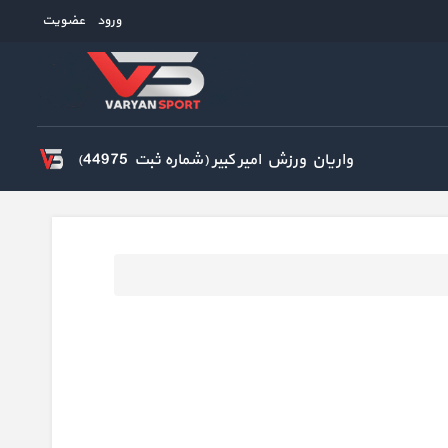
ورود
عضویت
واریان ورزش امیر کبیر (شماره ثبت 44975)