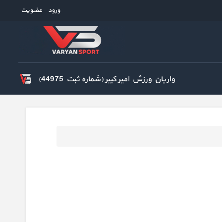
ورود
عضویت
واریان ورزش امیر کبیر (شماره ثبت 44975)