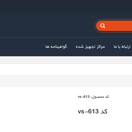
ارتباط با ما
مراکز تجهیز شده
گواهینامه ها
كد محصول:
vs-613
کد vs-613