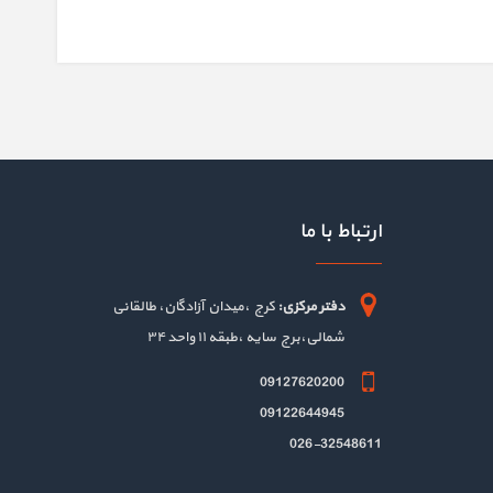
ارتباط با ما
دفتر مرکزی:
کرج ،میدان آزادگان، طالقانی
شمالی،برج سایه ،طبقه ۱۱ واحد ۳۴
09127620200
09122644945
026-32548611