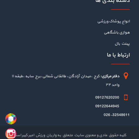
دسته بندی ها
انواع پوشاک ورزشی
هوازی باشگاهی
پینت بال
ارتباط با ما
دفتر مرکزی:
کرج ،میدان آزادگان، طالقانی شمالی،برج سایه ،طبقه ۱۱
واحد ۳۴
09127620200
09122644945
026-32548611
کلیه حقوق مادی و معنوی سایت متعلق به واریان ورزش امیر کبیر است