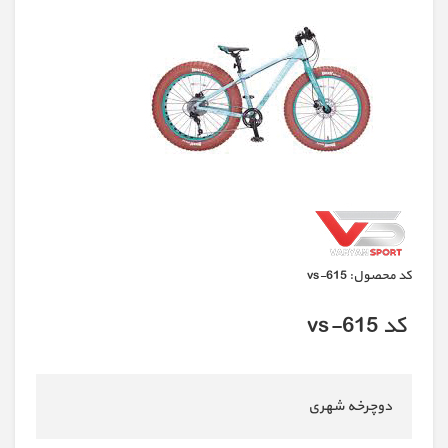
كد محصول:
vs-615
کد vs-615
دوچرخه شهری