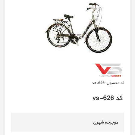
كد محصول:
vs-626
کد vs-626
دوچرخه شهری