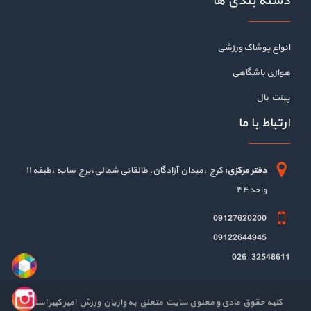
دسته بندی ها
انواع پوشاک ورزشی
هوازی باشگاهی
پینت بال
ارتباط با ما
دفتر مرکزی:
کرج ،میدان آزادگان، طالقانی شمالی،برج سایه ،طبقه ۱۱
واحد ۳۴
09127620200
09122644945
026-32548611
کلیه حقوق مادی و معنوی سایت متعلق به واریان ورزش امیر کبیر است