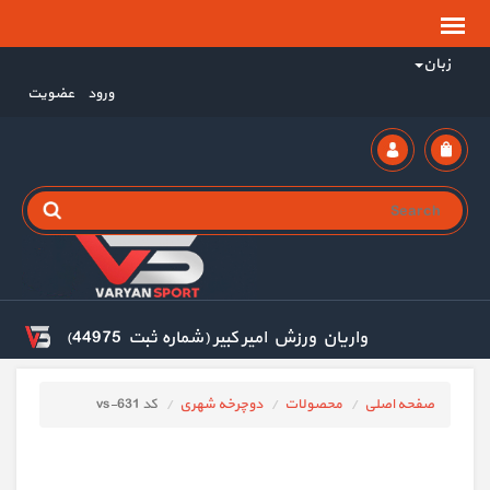
زبان
ورود
عضویت
واریان ورزش امیر کبیر (شماره ثبت 44975)
صفحه اصلی
محصولات
دوچرخه شهری
کد vs-631