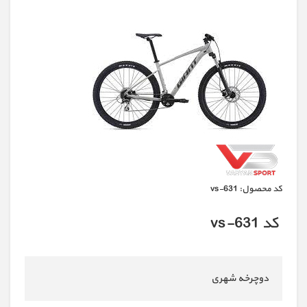
كد محصول:
vs-631
کد vs-631
دوچرخه شهری