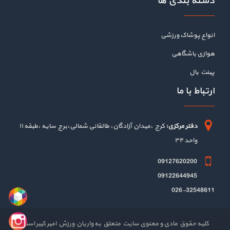
دسته بندی ها
انواع پوشاک ورزشی
هوازی باشگاهی
پینت بال
ارتباط با ما
دفتر مرکزی:
کرج ،میدان آزادگان، طالقانی شمالی،برج سایه ،طبقه ۱۱
واحد ۳۴
09127620200
09122644945
026-32548611
کلیه حقوق مادی و معنوی سایت متعلق به واریان ورزش امیر کبیر است