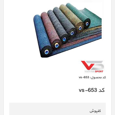
كد محصول:
vs-653
کد vs-653
کفپوش