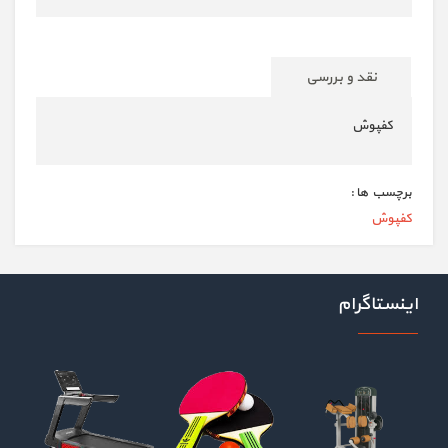
نقد و بررسی
کفپوش
برچسب ها :
کفپوش
اینستاگرام