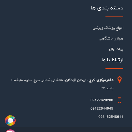
دسته بندی ها
انواع پوشاک ورزشی
هوازی باشگاهی
پینت بال
ارتباط با ما
دفتر مرکزی:
کرج ،میدان آزادگان، طالقانی شمالی،برج سایه ،طبقه ۱۱
واحد ۳۴
09127620200
09122644945
026-32548611