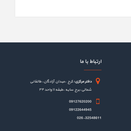
ارتباط با ما
دفتر مرکزی:
کرج ،میدان آزادگان، طالقانی
شمالی،برج سایه ،طبقه ۱۱ واحد ۳۴
09127620200
09122644945
026-32548611