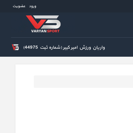
ورود
عضویت
واریان ورزش امیر کبیر (شماره ثبت 44975)