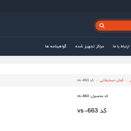
ارتباط با ما
مراکز تجهیز شده
گواهینامه ها
ی
کمان مسابقاتی
کد vs-663
كد محصول:
vs-663
کد vs-663