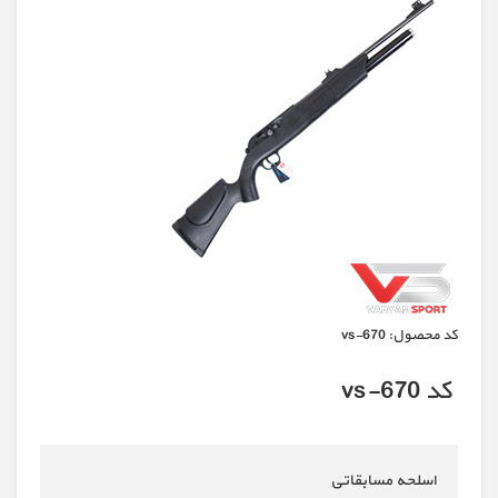
كد محصول:
vs-670
کد vs-670
اسلحه مسابقاتی