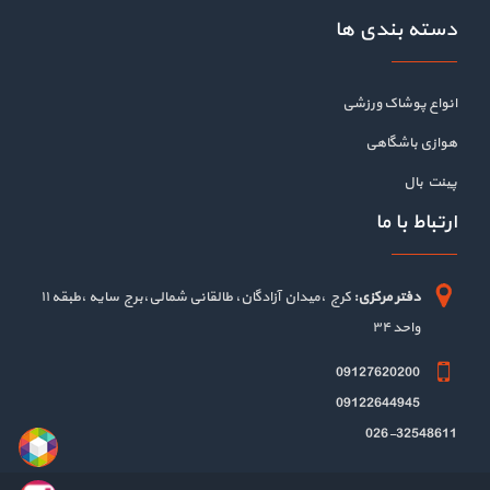
دسته بندی ها
انواع پوشاک ورزشی
هوازی باشگاهی
پینت بال
ارتباط با ما
دفتر مرکزی:
کرج ،میدان آزادگان، طالقانی شمالی،برج سایه ،طبقه ۱۱
واحد ۳۴
09127620200
09122644945
026-32548611