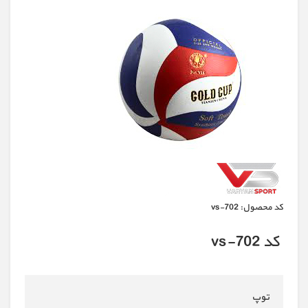
كد محصول:
vs-702
کد vs-702
توپ