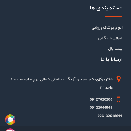
دسته بندی ها
انواع پوشاک ورزشی
هوازی باشگاهی
پینت بال
ارتباط با ما
دفتر مرکزی:
کرج ،میدان آزادگان، طالقانی شمالی،برج سایه ،طبقه ۱۱
واحد ۳۴
09127620200
09122644945
026-32548611